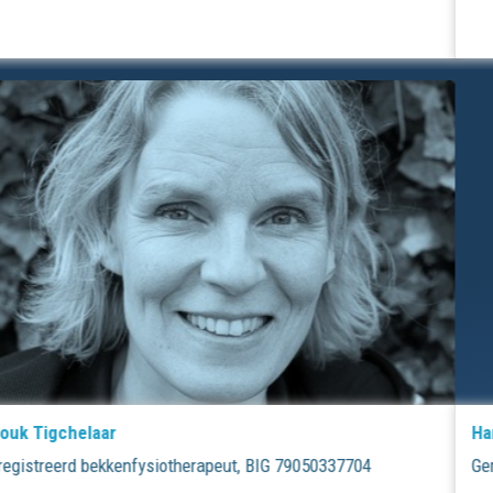
Hanneke Vos
Geregistreerd kinderfysiotherapeut, BIG 09060194004