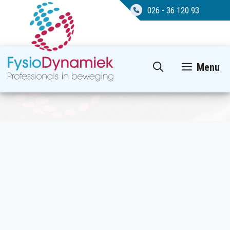
026 - 36 120 93
Ga
Menu
naar
de
inhoud