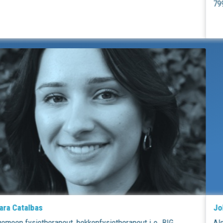
79932068104
Johan van Lieshout
Algemeen fysiotherapeut, manueel therapeut, BIG 29051909804