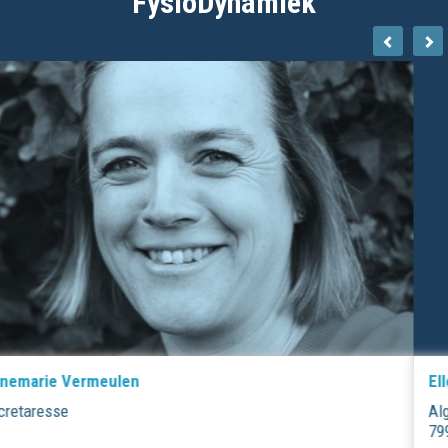
FysioDynamiek
Elles Dijkstra
Algemeen fysiotherapeut, oncologie fysiotherapeut, BIG
79916707404