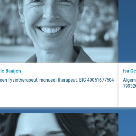
Isa Gebbinck
Algemeen fysiotherapeut, kinderfysiotherapeut i.o. BIG
79932068104