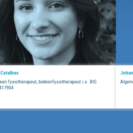
Johan van Lieshout
Algemeen fysiotherapeut, manueel therapeut, BIG 29051909804