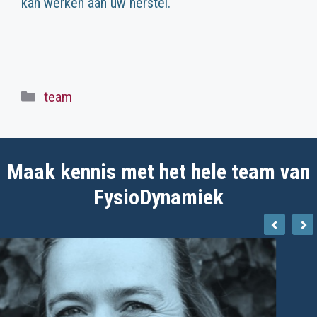
kan werken aan uw herstel.
Categorieën
team
Maak kennis met het hele team van
FysioDynamiek