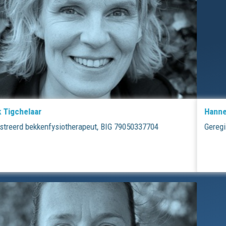
Hanneke Vos
Geregistreerd kinderfysiotherapeut, BIG 09060194004