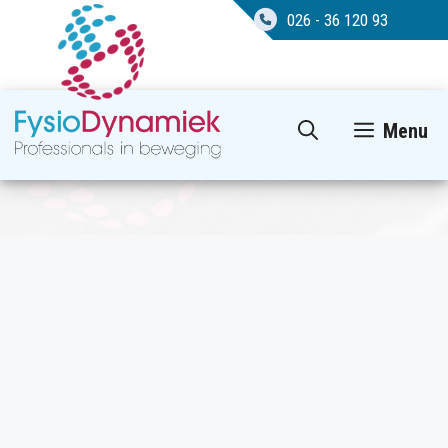
026 - 36 120 93
Ga
Menu
naar
de
inhoud