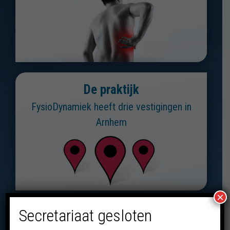
De praktijk
FysioDynamiek heeft drie vestigingen in
Arnhem
×
Secretariaat gesloten