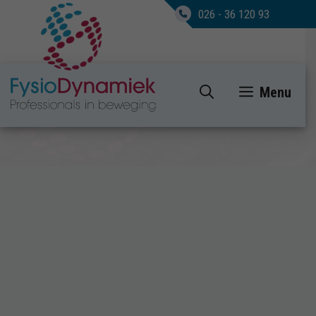
026 - 36 120 93
Ga
Menu
naar
de
inhoud