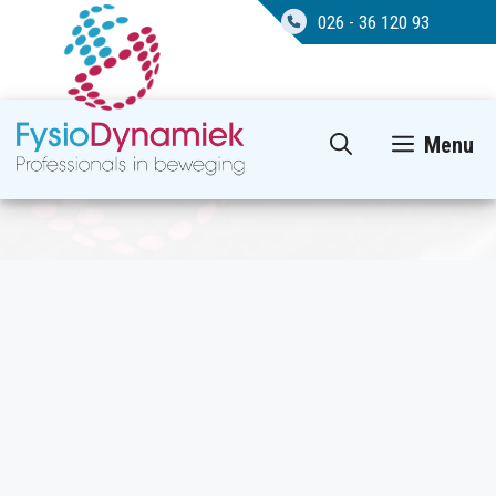
026 - 36 120 93
Ga
Menu
naar
de
inhoud