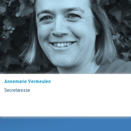
Anouk Tigchelaar
Geregistreerd bekkenfysiotherapeut, BIG 79050337704