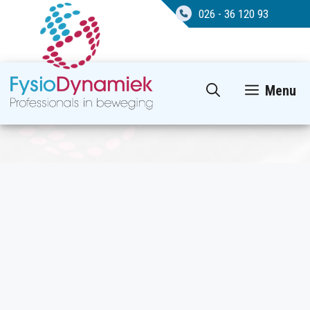
026 - 36 120 93
Ga
Menu
naar
de
inhoud