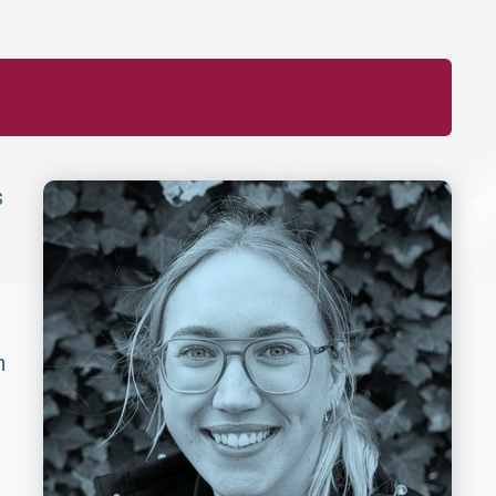
s
n
e