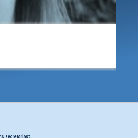
Anouk Tigchelaar
Geregistreerd bekkenfysiotherapeut, BIG 79050337704
ns secretariaat.