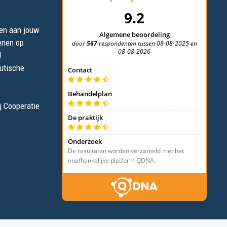
ken aan jouw
enen op
l
eutische
j Cooperatie