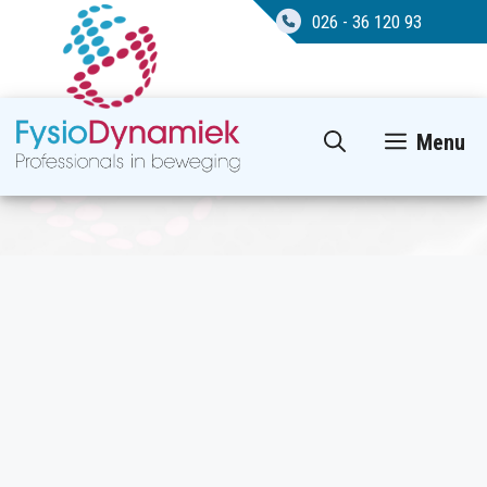
026 - 36 120 93
Ga
Menu
naar
de
inhoud