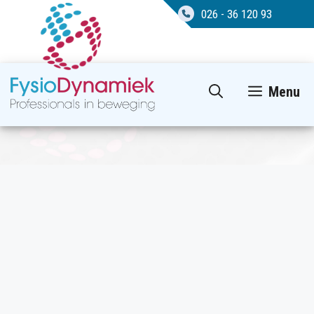
026 - 36 120 93
Ga
Menu
naar
de
inhoud